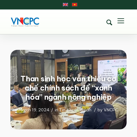
Than sinh học vẫn thiếu cơ
chế chính sách để “xanh
hóa” ngành nông nghiệp
March 19, 2024
/
in
Tin từ các dự án
/
by
VNCPC
Admin