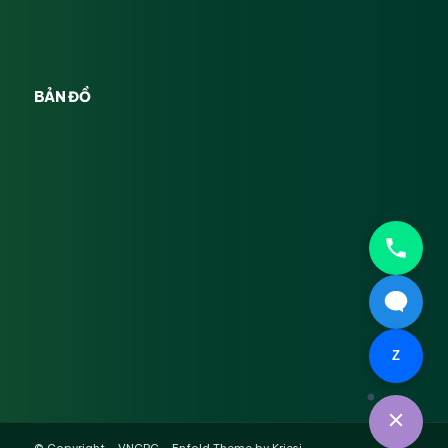
BẢN ĐỒ
Z
© Copyright -
VNCPC
-
Enfold Theme by Kriesi