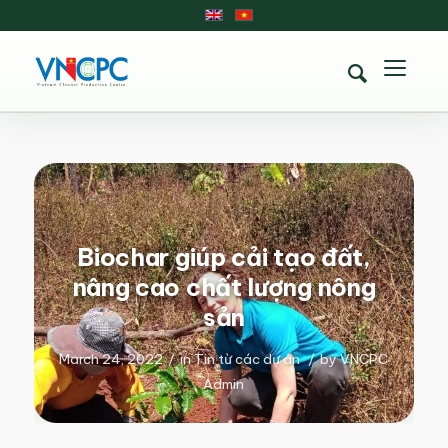
Biochar giúp cải tạo đất,
nâng cao chất lượng nông
sản
March 24, 2022
/
in
Tin từ các dự án
/
by
VNCPC
Admin