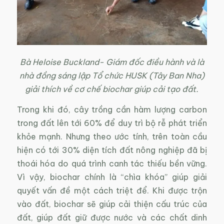
Bà Heloise Buckland- Giám đốc điều hành và là
nhà đồng sáng lập Tổ chức HUSK (Tây Ban Nha)
giải thích về cơ chế biochar giúp cải tạo đất.
Trong khi đó, cây trồng cần hàm lượng carbon
trong đất lên tới 60% để duy trì bộ rễ phát triển
khỏe mạnh. Nhưng theo ước tính, trên toàn cầu
hiện có tới 30% diện tích đất nông nghiệp đã bị
thoái hóa do quá trình canh tác thiếu bền vững.
Vì vậy, biochar chính là “chìa khóa” giúp giải
quyết vấn đề một cách triệt để. Khi được trộn
vào đất, biochar sẽ giúp cải thiện cấu trúc của
đất, giúp đất giữ được nước và các chất dinh