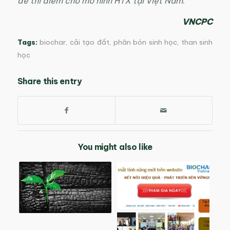
để thí điểm cho mô hình HTX tại Việt Nam
.
VNCPC
Tags:
biochar
,
cải tạo đất
,
phân bón sinh học
,
than sinh
học
Share this entry
You might also like