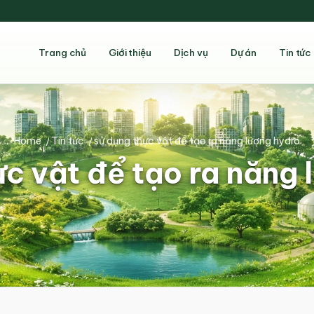
Trang chủ
Giới thiệu
Dịch vụ
Dự án
Tin tức
Home
/
Tin tức
/
sử dụng thực vật để tạo ra năng lượng hydro
ực vật để tạo ra năng 