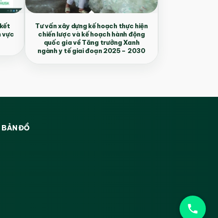
 kết
Tư vấn xây dựng kế hoạch thực hiện
h vực
chiến lược và kế hoạch hành động
quốc gia về Tăng trưởng Xanh
ngành y tế giai đoạn 2025 – 2030
BẢN ĐỒ