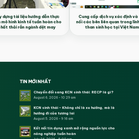
 dựng tài liệu hướng dẫn thực
Cung cấp dịch vụ xác định và
n mô hình kinh tế tuần hoàn cho
nối các bên liên quan trong lĩn
hất thải rắn ngành dệt may
than sinh học tại Việt Nam
TIN MỚI NHẤT
Chuyển đổi sang KCN sinh thái: RECP là gì?
August 6, 2026 - 10:29 am
KCN sinh thái – Không chỉ là xu hướng, mà là
hướng đi của tương lai
August 5, 2026 - 9:16 am
Kết nối tín dụng xanh mở rộng nguồn lực cho
nông nghiệp tuần hoàn