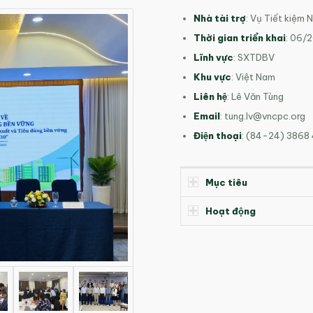
Nhà tài trợ
: Vụ Tiết kiệm 
Thời gian triển khai
: 06/
Lĩnh vực
: SXTDBV
Khu vực
: Việt Nam
Liên hệ
: Lê Văn Tùng
Email
:
tung.lv@vncpc.org
Điện thoại
: (84-24) 3868
Mục tiêu
Hoạt động