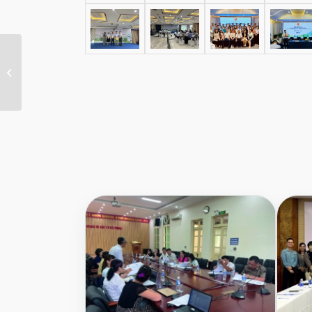
Nghiên cứu khả thi về
mặt kỹ thuật và tài
chính để tái...