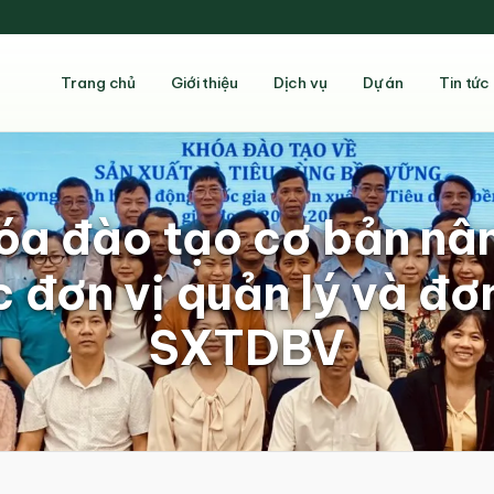
Trang chủ
Giới thiệu
Dịch vụ
Dự án
Tin tức
óa đào tạo cơ bản nâ
 đơn vị quản lý và đơn 
SXTDBV