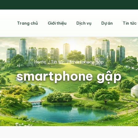
Trang chủ
Giới thiệu
Dịch vụ
Dự án
Tin tức
Home
/
Tin tức
/
smartphone gập
smartphone gập