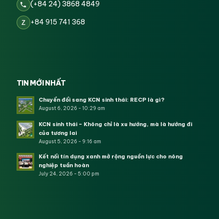
(+84 24) 3868 4849
+84 915 741 368
Z
TIN MỚI NHẤT
Chuyển đổi sang KCN sinh thái: RECP là gì?
August 6, 2026 - 10:29 am
KCN sinh thái – Không chỉ là xu hướng, mà là hướng đi
của tương lai
August 5, 2026 - 9:16 am
Kết nối tín dụng xanh mở rộng nguồn lực cho nông
nghiệp tuần hoàn
July 24, 2026 - 5:00 pm