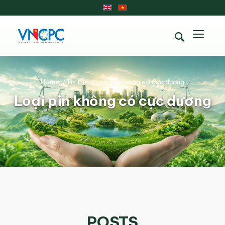
Home
/
Tin tức
/
Loại pin không có cực dương
Loại pin không có cực dương
POSTS