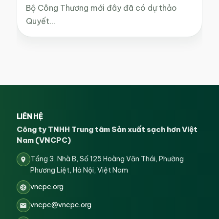
Bộ Công Thương mới đây đã có dự thảo
Quyết…
LIÊN HỆ
Công ty TNHH Trung tâm Sản xuất sạch hơn Việt
Nam (VNCPC)
Tầng 3, Nhà B, Số 125 Hoàng Văn Thái, Phường
Phương Liệt, Hà Nội, Việt Nam
vncpc.org
vncpc@vncpc.org