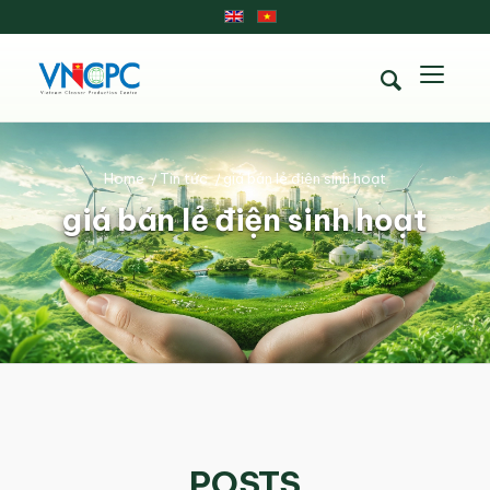
Home
/
Tin tức
/
giá bán lẻ điện sinh hoạt
giá bán lẻ điện sinh hoạt
POSTS