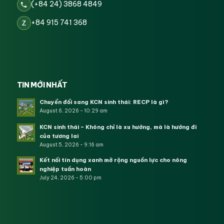
(+84 24) 3868 4849
+84 915 741 368
Z
TIN MỚI NHẤT
Chuyển đổi sang KCN sinh thái: RECP là gì?
August 6, 2026 - 10:29 am
KCN sinh thái – Không chỉ là xu hướng, mà là hướng đi
của tương lai
August 5, 2026 - 9:16 am
Kết nối tín dụng xanh mở rộng nguồn lực cho nông
nghiệp tuần hoàn
July 24, 2026 - 5:00 pm