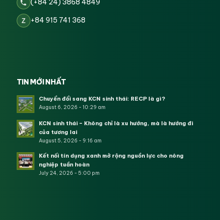
(+84 24) 3868 4849
+84 915 741 368
Z
TIN MỚI NHẤT
Chuyển đổi sang KCN sinh thái: RECP là gì?
August 6, 2026 - 10:29 am
KCN sinh thái – Không chỉ là xu hướng, mà là hướng đi
của tương lai
August 5, 2026 - 9:16 am
Kết nối tín dụng xanh mở rộng nguồn lực cho nông
nghiệp tuần hoàn
July 24, 2026 - 5:00 pm