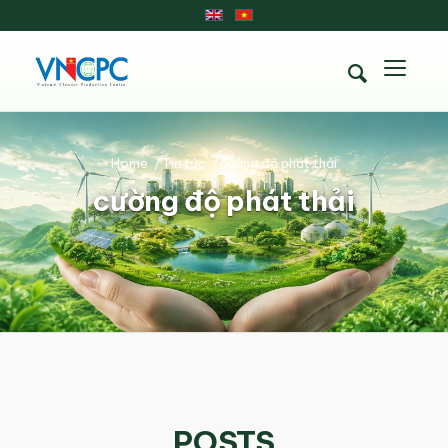
Home
/
Tin tức
/
cường độ phát thải
cường độ phát thải
POSTS