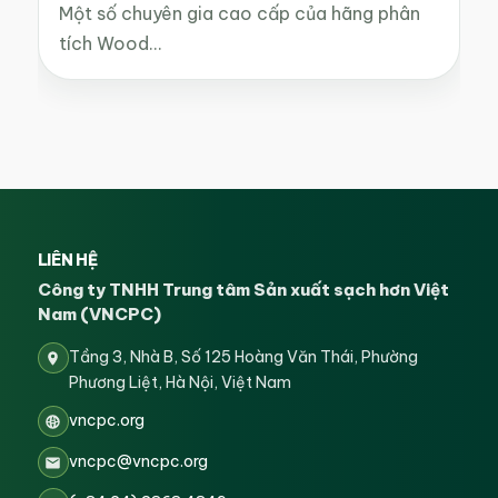
Một số chuyên gia cao cấp của hãng phân
tích Wood…
LIÊN HỆ
Công ty TNHH Trung tâm Sản xuất sạch hơn Việt
Nam (VNCPC)
Tầng 3, Nhà B, Số 125 Hoàng Văn Thái, Phường
Phương Liệt, Hà Nội, Việt Nam
vncpc.org
vncpc@vncpc.org