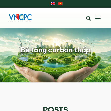
Home
/
Tin tức
/
Bê tông carbon thấp
Bê tông carbon thấp
POSTS