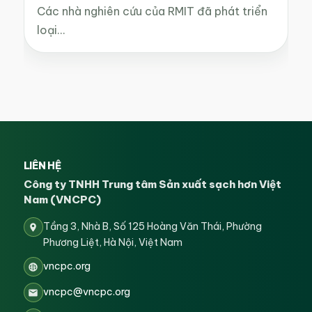
Các nhà nghiên cứu của RMIT đã phát triển
loại…
LIÊN HỆ
Công ty TNHH Trung tâm Sản xuất sạch hơn Việt
Nam (VNCPC)
Tầng 3, Nhà B, Số 125 Hoàng Văn Thái, Phường
Phương Liệt, Hà Nội, Việt Nam
vncpc.org
vncpc@vncpc.org