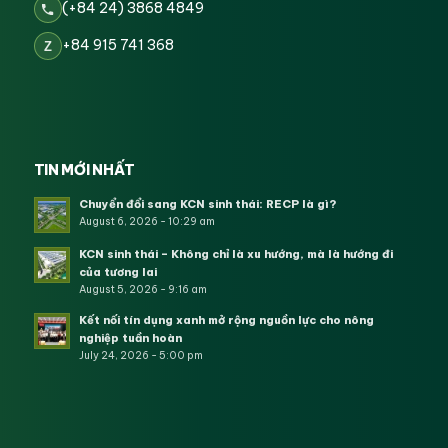
(+84 24) 3868 4849
+84 915 741 368
Z
TIN MỚI NHẤT
Chuyển đổi sang KCN sinh thái: RECP là gì?
August 6, 2026 - 10:29 am
KCN sinh thái – Không chỉ là xu hướng, mà là hướng đi
của tương lai
August 5, 2026 - 9:16 am
Kết nối tín dụng xanh mở rộng nguồn lực cho nông
nghiệp tuần hoàn
July 24, 2026 - 5:00 pm