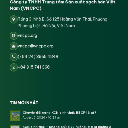
Công ty TNHH Trung tâm Sản xuất sạch hơn Việt
Nam (VNCPC)
Tầng 3, Nhà B, Số 125 Hoàng Văn Thái, Phường
Phương Liệt, Hà Nội, Việt Nam
vncpc.org
vncpc@vncpc.org
(+84 24) 3868 4849
+84 915 741 368
Z
TIN MỚI NHẤT
Chuyển đổi sang KCN sinh thái: RECP là gì?
August 6, 2026 - 10:29 am
KCN sinh thái – Không chỉ là xu hướng, mà là hướng đi