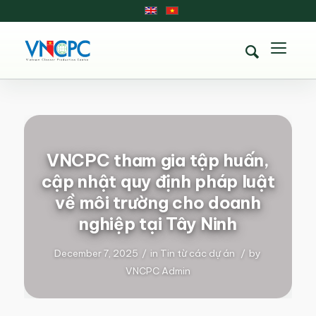
VNCPC tham gia tập huấn,
cập nhật quy định pháp luật
về môi trường cho doanh
nghiệp tại Tây Ninh
December 7, 2025
/
in
Tin từ các dự án
/
by
VNCPC Admin