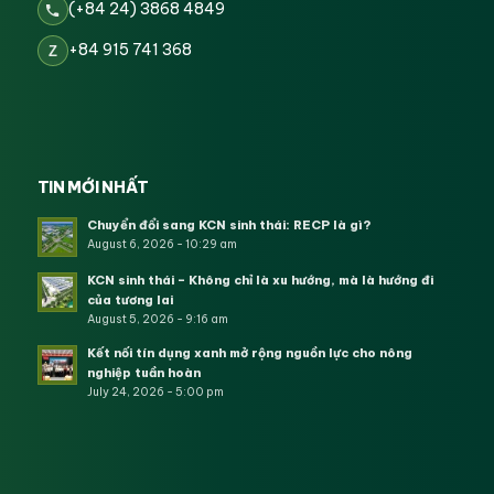
(+84 24) 3868 4849
+84 915 741 368
Z
TIN MỚI NHẤT
Chuyển đổi sang KCN sinh thái: RECP là gì?
August 6, 2026 - 10:29 am
KCN sinh thái – Không chỉ là xu hướng, mà là hướng đi
của tương lai
August 5, 2026 - 9:16 am
Kết nối tín dụng xanh mở rộng nguồn lực cho nông
nghiệp tuần hoàn
July 24, 2026 - 5:00 pm