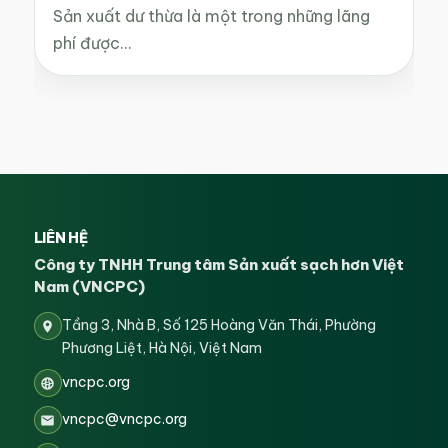
Sản xuất dư thừa là một trong những lãng
phí được…
LIÊN HỆ
Công ty TNHH Trung tâm Sản xuất sạch hơn Việt
Nam (VNCPC)
Tầng 3, Nhà B, Số 125 Hoàng Văn Thái, Phường
Phương Liệt, Hà Nội, Việt Nam
vncpc.org
vncpc@vncpc.org