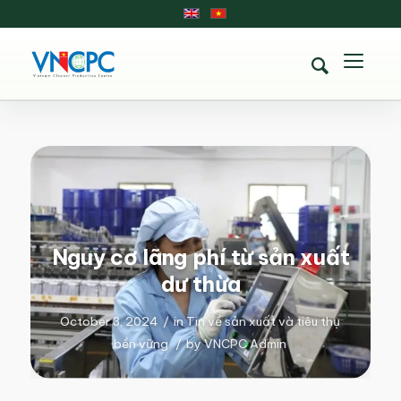
Nguy cơ lãng phí từ sản xuất
dư thừa
October 3, 2024
/
in
Tin về sản xuất và tiêu thụ
bền vững
/
by
VNCPC Admin