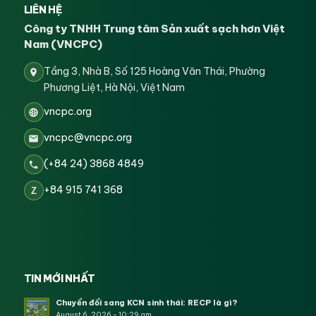
LIÊN HỆ
Công ty TNHH Trung tâm Sản xuất sạch hơn Việt
Nam (VNCPC)
Tầng 3, Nhà B, Số 125 Hoàng Văn Thái, Phường
Phương Liệt, Hà Nội, Việt Nam
vncpc.org
vncpc@vncpc.org
(+84 24) 3868 4849
+84 915 741 368
Z
TIN MỚI NHẤT
Chuyển đổi sang KCN sinh thái: RECP là gì?
August 6, 2026 - 10:29 am