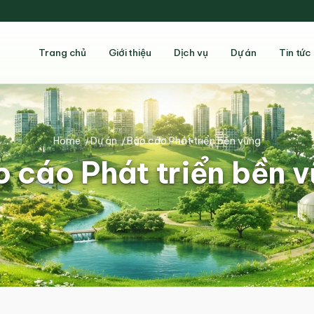
Trang chủ
Giới thiệu
Dịch vụ
Dự án
Tin tức
Home
/
Dự án
/
Báo cáo Phát triển bền vững
 cáo Phát triển bền 