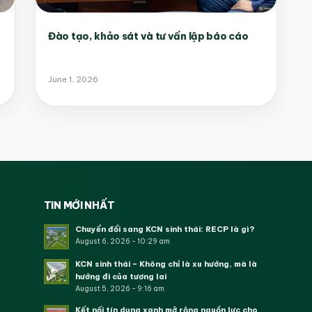
Đào tạo, khảo sát và tư vấn lập báo cáo
June 1, 2026
TIN MỚI NHẤT
Chuyển đổi sang KCN sinh thái: RECP là gì?
August 6, 2026 - 10:29 am
KCN sinh thái – Không chỉ là xu hướng, mà là
hướng đi của tương lai
August 5, 2026 - 9:16 am
Kết nối tín dụng xanh mở rộng nguồn lực cho