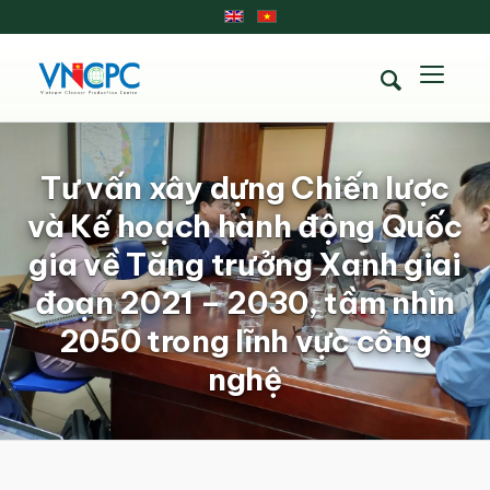
Tư vấn xây dựng Chiến lược
và Kế hoạch hành động Quốc
gia về Tăng trưởng Xanh giai
đoạn 2021 – 2030, tầm nhìn
2050 trong lĩnh vực công
nghệ