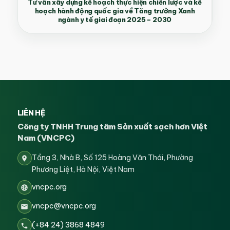
Tư vấn xây dựng kế hoạch thực hiện chiến lược và kế
hoạch hành động quốc gia về Tăng trưởng Xanh
ngành y tế giai đoạn 2025 – 2030
LIÊN HỆ
Công ty TNHH Trung tâm Sản xuất sạch hơn Việt
Nam (VNCPC)
Tầng 3, Nhà B, Số 125 Hoàng Văn Thái, Phường
Phương Liệt, Hà Nội, Việt Nam
vncpc.org
vncpc@vncpc.org
(+84 24) 3868 4849