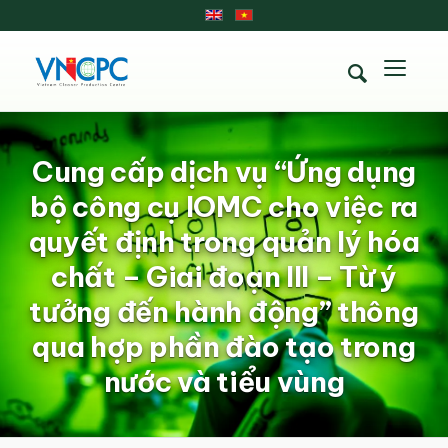
Cung cấp dịch vụ “Ứng dụng
bộ công cụ IOMC cho việc ra
quyết định trong quản lý hóa
chất – Giai đoạn III – Từ ý
tưởng đến hành động” thông
qua hợp phần đào tạo trong
nước và tiểu vùng