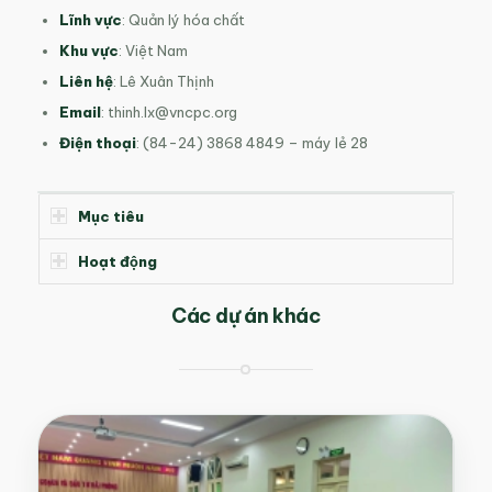
Lĩnh vực
: Quản lý hóa chất
Khu vực
: Việt Nam
Liên hệ
: Lê Xuân Thịnh
Email
:
thinh.lx@vncpc.org
Điện thoại
: (84-24) 3868 4849 – máy lẻ 28
Mục tiêu
Hoạt động
Các dự án khác