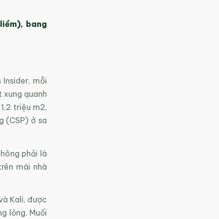
liềm), bang
Insider, mỗi
t xung quanh
1,2 triệu m2,
g (CSP) ở sa
hông phải là
trên mái nhà
và Kali, được
ng lỏng. Muối