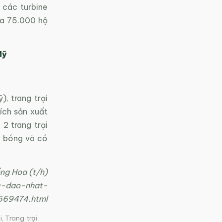
 các turbine
ủa 75.000 hộ
Mỹ
, trang trại
ích sản xuất
2 trang trại
ân bóng và có
ng Hoa (t/h)
oc-dao-nhat-
569474.html
i
,
Trang trại