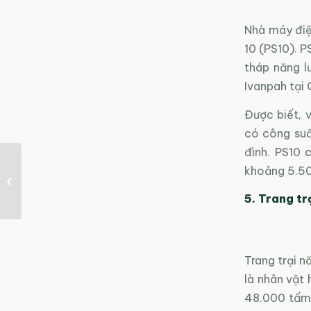
Nhà máy điệ
10 (PS10). P
tháp năng l
Ivanpah tại 
Được biết, 
có công su
đình. PS10 
Áp dụng trí tuệ nhân
khoảng 5.50
tạo vào việc phát hiện
Covid-19 nhanh
5. Trang tr
chóng...
Trang trại n
là nhân vật
48.000 tấm 