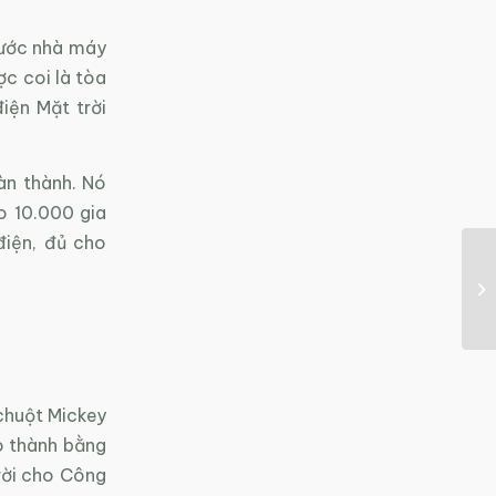
rước nhà máy
c coi là tòa
iện Mặt trời
àn thành. Nó
 10.000 gia
điện, đủ cho
 chuột Mickey
o thành bằng
rời cho Công