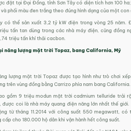
 đặt tại Đại Đồng, tỉnh Sơn Tây có diện tích hơn 100 ha;
g và phối màu đen trắng theo đúng hình dạng của một con 
 có thể sản xuất 3,2 tỷ kW điện trong vòng 25 năm. 
riệu tấn tan dùng trong các nhà máy điện, cũng đồng ng
74 triệu tấn khí thải cacbon.
ại năng lượng mặt trời Topaz, bang California, Mỹ
ăng lượng mặt trời Topaz được tạo hình như trò chơi xếp 
ng trên vùng đồng bằng Carrizo phía nam bang California.
bao gồm 9 triệu modun mặt trời cadmium telluride trải rộ
 được coi là nhà máy quang điện năng lớn nhất thế giới. 
ng từ tháng 11.2014 với công suất 550 megawatt, có 
g cấp cho 180.000 hộ dân khi vận hành hết công suất.