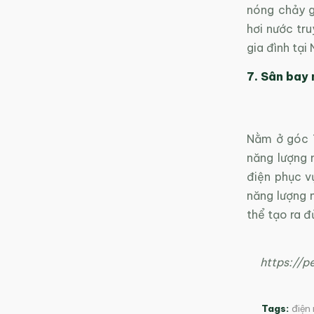
nóng chảy g
hơi nước tr
gia đình tại
7. Sân bay
Nằm ở góc T
năng lượng 
điện phục v
năng lượng m
thể tạo ra 
https://
Tags:
điện 