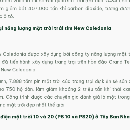
Adam Voiland thuộc Đài quan sát Trái đất của NASA ước 
làm giảm bớt 407.000 tấn khí carbon dioxide, tương đươn
c ô tô.
ại năng lượng mặt trời trái tim New Caledonia
w Caledonia được xây dựng bởi công ty năng lượng mặt t
 đã tiến hành xây dựng trang trại trên hòn đảo Grand Te
a New Caledonia.
nh, 7.888 tấm pin mặt trời của trang trại dự kiến sẽ sản
o 750 hộ dân, làm giảm khoảng 2 triệu tấn khí thải ca
m. Công trình được các chuyên gia đánh giá là một trong
ợng mặt trời đẹp nhất thế giới.
điện mặt trời 10 và 20 (PS 10 và PS20) ở Tây Ban Nha