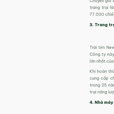
Chuyên gia 
trang trại 
77.000 chiế
3. Trang tr
Trái tim Ne
Công ty này
lớn nhất củ
Khi hoàn thà
cung cấp ch
trong 25 nă
trại năng lư
4. Nhà máy 