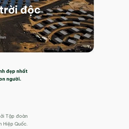
trời độc
min
ình đẹp nhất
con người.
bởi Tập đoàn
n Hiệp Quốc.