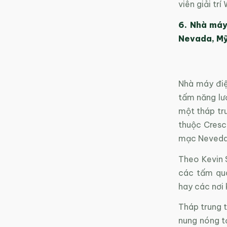
viên giải tr
6. Nhà máy
Nevada, M
Nhà máy điện
tấm năng lư
một tháp tru
thuộc Cresc
mạc Neveda
Theo Kevin S
các tấm qua
hay các nơi 
Tháp trung t
nung nóng tớ