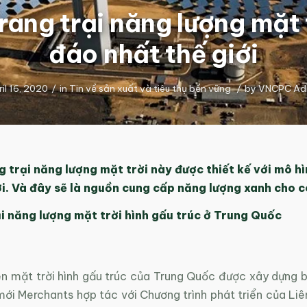
rang trại năng lượng mặt 
đáo nhất thế giới
il 16, 2020
/
in
Tin về sản xuất và tiêu thụ bền vững
/
by
VNCPC Ad
 trại năng lượng mặt trời này được thiết kế với mô h
ới. Và đây sẽ là nguồn cung cấp năng lượng xanh cho 
ại năng lượng mặt trời hình gấu trúc ở Trung Quốc
n mặt trời hình gấu trúc của Trung Quốc được xây dựng 
ới Merchants hợp tác với Chương trình phát triển của Liê