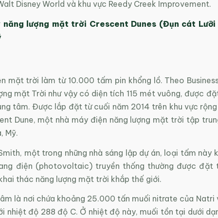
í Walt Disney World và khu vực Reedy Creek Improvement.
 năng lượng mặt trời Crescent Dunes (Đụn cát Lưỡi 
ỹ
 mặt trời làm từ 10.000 tấm pin khổng lồ. Theo Business 
ợng mặt Trời như vậy có diện tích 115 mét vuông, được đặ
ng tâm. Được lắp đặt từ cuối năm 2014 trên khu vực rộng 
ent Dune, một nhà máy điện năng lượng mặt trời tập trun
, Mỹ.
mith, một trong những nhà sáng lập dự án, loại tấm này k
ng điện (photovoltaic) truyền thống thường được đặt 
khai thác năng lượng mặt trời khắp thế giới.
âm là nơi chứa khoảng 25.000 tấn muối nitrate của Natri 
i nhiệt độ 288 độ C. Ở nhiệt độ này, muối tồn tại dưới dạ