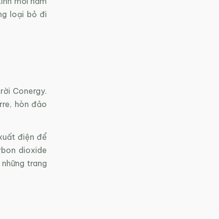
tính mỗi năm
g loại bỏ đi
rời Conergy.
rre, hòn đảo
 xuất điện để
rbon dioxide
 những trang