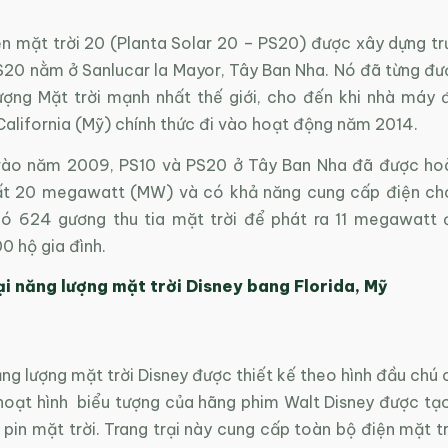
n mặt trời 20 (Planta Solar 20 – PS20) được xây dựng t
S20 nằm ở Sanlucar la Mayor, Tây Ban Nha. Nó đã từng đượ
ượng Mặt trời mạnh nhất thế giới, cho đến khi nhà máy đ
California (Mỹ) chính thức đi vào hoạt động năm 2014.
vào năm 2009, PS10 và PS20 ở Tây Ban Nha đã được ho
ất 20 megawatt (MW) và có khả năng cung cấp điện cho
có 624 gương thu tia mặt trời để phát ra 11 megawatt 
0 hộ gia đình.
ại năng lượng mặt trời Disney bang Florida, Mỹ
ăng lượng mặt trời Disney được thiết kế theo hình đầu chú
 hoạt hình biểu tượng của hãng phim Walt Disney được tạ
pin mặt trời. Trang trại này cung cấp toàn bộ điện mặt t