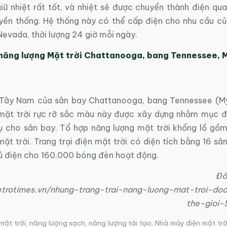
iữ nhiệt rất tốt, và nhiệt sẽ được chuyển thành điện qua
uyền thống. Hệ thống này có thể cấp điện cho nhu cầu c
 Nevada, thời lượng 24 giờ mỗi ngày.
 năng lượng Mặt trời Chattanooga, bang Tennessee, 
ây Nam của sân bay Chattanooga, bang Tennessee (Mỹ)
mặt trời rực rỡ sắc màu này được xây dựng nhằm mục đ
ụ cho sân bay. Tổ hợp năng lượng mặt trời khổng lồ gồm 
ặt trời. Trang trại điện mặt trời có diện tích bằng 16 s
đủ điện cho 160.000 bóng đèn hoạt động.
Đồ
petrotimes.vn/nhung-trang-trai-nang-luong-mat-troi-d
the-gioi-
mặt trời
,
năng lượng sạch
,
năng lượng tái tạo
,
Nhà máy điện mặt trờ