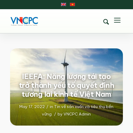
IEEFA: Năng lượng tái tạo
trở thành yếu tố quyết định
tương lai kinh tế Việt Nam
May 17, 2022
/
in
Tin về sản xuất và tiêu thụ bền
vững
/
by
VNCPC Admin