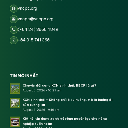
vncpc.org
vncpc@vncpc.org
(+84 24) 3868 4849
+84 915 741 368
Z
TIN MỚI NHẤT
Chuyển đổi sang KCN sinh thái: RECP là gì?
August 6, 2026 - 10:29 am
KCN sinh thái – Không chỉ là xu hướng, mà là hướng đi
của tương lai
August 5, 2026 - 9:16 am
Kết nối tín dụng xanh mở rộng nguồn lực cho nông
nghiệp tuần hoàn