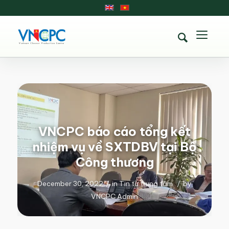
VNCPC báo cáo tổng kết
nhiệm vụ về SXTDBV tại Bộ
Công thương
December 30, 2022
/
in
Tin từ trung tâm
/
by
VNCPC Admin