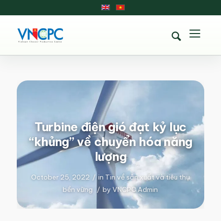
Turbine điện gió đạt kỷ lục
“khủng” về chuyển hóa năng
lượng
October 25, 2022
/
in
Tin về sản xuất và tiêu thụ
bền vững
/
by
VNCPC Admin