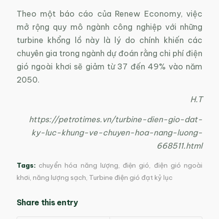
Theo một báo cáo của Renew Economy, việc
mở rộng quy mô ngành công nghiệp với những
turbine khổng lồ này là lý do chính khiến các
chuyên gia trong ngành dự đoán rằng chi phí điện
gió ngoài khơi sẽ giảm từ 37 đến 49% vào năm
2050.
H.T
https://petrotimes.vn/turbine-dien-gio-dat-
ky-luc-khung-ve-chuyen-hoa-nang-luong-
668511.html
Tags:
chuyển hóa năng lượng
,
điện gió
,
điện gió ngoài
khơi
,
năng lượng sạch
,
Turbine điện gió đạt kỷ lục
Share this entry