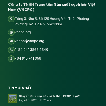
Công ty TNHH Trung tâm Sản xuất sạch hơn Việt
Nam (VNCPC)
Tầng 3, Nhà B, Số 125 Hoàng Văn Thái, Phường
Phương Liệt, Hà Nội, Việt Nam
vncpc.org
vncpc@vncpc.org
(+84 24) 3868 4849
+84 915 741 368
Z
TIN MỚI NHẤT
Chuyển đổi sang KCN sinh thái: RECP là gì?
August 6, 2026 - 10:29 am