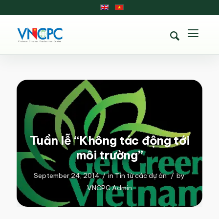
Tuần lễ “Không tác động tới
môi trường”
September 24, 2014
/
in
Tin từ các dự án
/
by
VNCPC Admin