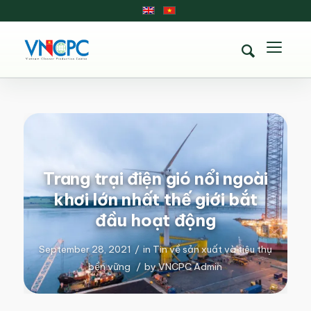
Trang trại điện gió nổi ngoài
khơi lớn nhất thế giới bắt
đầu hoạt động
September 28, 2021
/
in
Tin về sản xuất và tiêu thụ
bền vững
/
by
VNCPC Admin