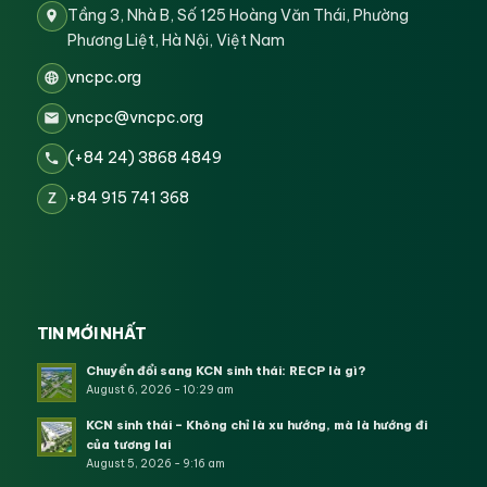
Tầng 3, Nhà B, Số 125 Hoàng Văn Thái, Phường
Phương Liệt, Hà Nội, Việt Nam
vncpc.org
vncpc@vncpc.org
(+84 24) 3868 4849
+84 915 741 368
Z
TIN MỚI NHẤT
Chuyển đổi sang KCN sinh thái: RECP là gì?
August 6, 2026 - 10:29 am
KCN sinh thái – Không chỉ là xu hướng, mà là hướng đi
của tương lai
August 5, 2026 - 9:16 am