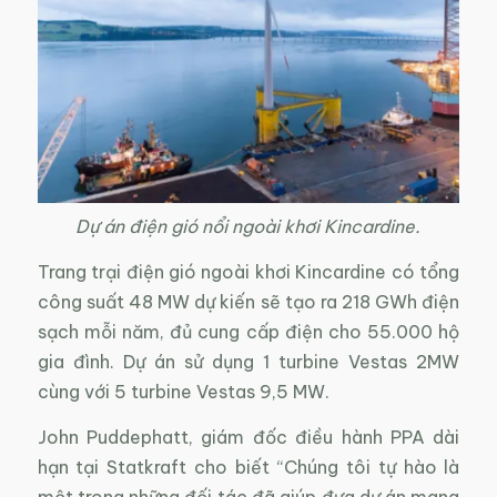
Dự án điện gió nổi ngoài khơi Kincardine.
Trang trại điện gió ngoài khơi Kincardine có tổng
công suất 48 MW dự kiến ​​sẽ tạo ra 218 GWh điện
sạch mỗi năm, đủ cung cấp điện cho 55.000 hộ
gia đình. Dự án sử dụng 1 turbine Vestas 2MW
cùng với 5 turbine Vestas 9,5 MW.
John Puddephatt, giám đốc điều hành PPA dài
hạn tại Statkraft cho biết “Chúng tôi tự hào là
một trong những đối tác đã giúp đưa dự án mang