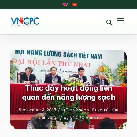
Thúc đẩy hoạt động liên
quan đến năng lượng sạch
September 3, 2015
/
in
Tin về sản xuất và tiêu thụ
bền vững
/
by
VNCPC Admin