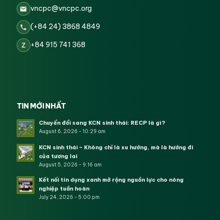
vncpc@vncpc.org
(+84 24) 3868 4849
+84 915 741 368
Z
TIN MỚI NHẤT
Chuyển đổi sang KCN sinh thái: RECP là gì?
August 6, 2026 - 10:29 am
KCN sinh thái – Không chỉ là xu hướng, mà là hướng đi
của tương lai
August 5, 2026 - 9:16 am
Kết nối tín dụng xanh mở rộng nguồn lực cho nông
nghiệp tuần hoàn
July 24, 2026 - 5:00 pm