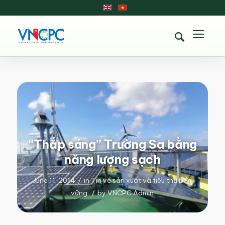
“Thắp sáng” Trường Sa bằng
năng lượng sạch
June 11, 2014
/
in
Tin về sản xuất và tiêu thụ bền
vững
/
by
VNCPC Admin