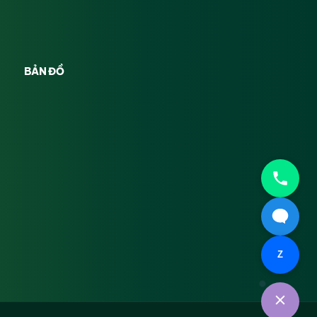
BẢN ĐỒ
Z