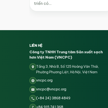
triển có…
LIÊN HỆ
Công ty TNHH Trung tâm Sản xuất sạch
hơn Việt Nam (VNCPC)
Tầng 3, Nhà B, Số 125 Hoàng Văn Thái,
Phường Phương Liệt, Hà Nội, Việt Nam
vncpc.org
vncpc@vncpc.org
(+84 24) 3868 4849
+84 915 741 368
Z