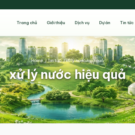
Trang chủ
Giới thiệu
Dịch vụ
Dự án
Tin tức
Home
/
Tin tức
/
xử lý nước hiệu quả
xử lý nước hiệu quả