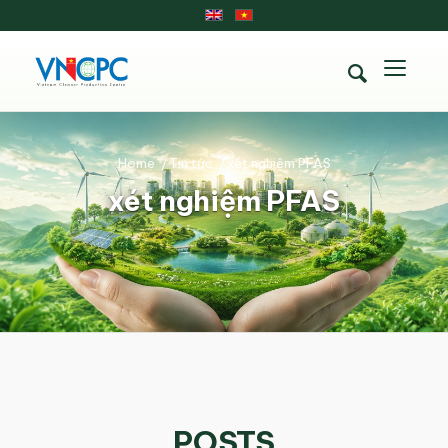
Home
/
Tin tức
/
xét nghiệm PFAS
xét nghiệm PFAS
POSTS