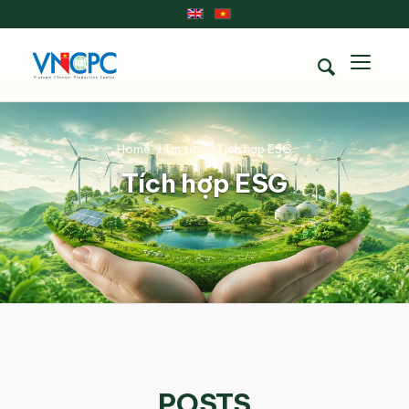
Home
/
Tin tức
/
Tích hợp ESG
Tích hợp ESG
POSTS