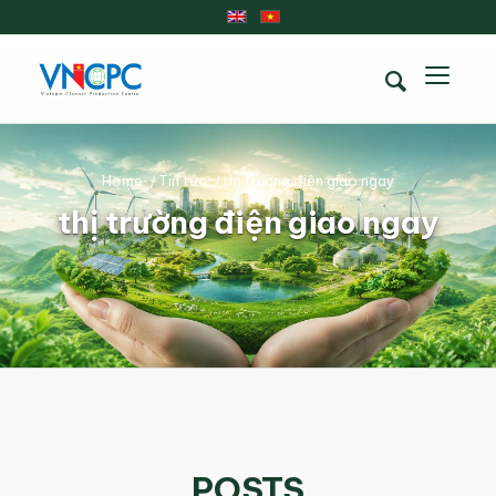
Home
/
Tin tức
/
thị trường điện giao ngay
thị trường điện giao ngay
POSTS