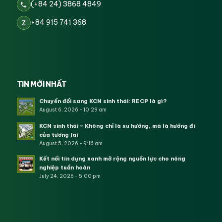
(+84 24) 3868 4849
+84 915 741 368
Z
TIN MỚI NHẤT
Chuyển đổi sang KCN sinh thái: RECP là gì?
August 6, 2026 - 10:29 am
KCN sinh thái – Không chỉ là xu hướng, mà là hướng đi
của tương lai
August 5, 2026 - 9:16 am
Kết nối tín dụng xanh mở rộng nguồn lực cho nông
nghiệp tuần hoàn
July 24, 2026 - 5:00 pm