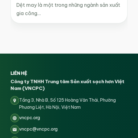
Dệt may là một trong những ngành sản xuất
gia công…
LIÊN HỆ
Công ty TNHH Trung tâm Sản xuất sạch hơn Việt
Nam (VNCPC)
Tầng 3, Nhà B, Số 125 Hoàng Văn Thái, Phường
Phương Liệt, Hà Nội, Việt Nam
vncpc.org
vncpc@vncpc.org