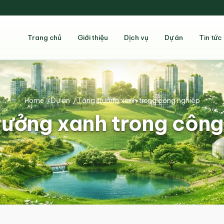
Trang chủ
Giới thiệu
Dịch vụ
Dự án
Tin tức
Home
/
Dự án
/
Tăng trưởng xanh trong công nghiệp
rưởng xanh trong công