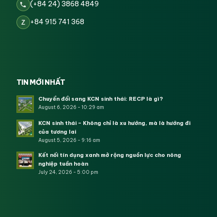
(+84 24) 3868 4849
+84 915 741 368
Z
TIN MỚI NHẤT
Chuyển đổi sang KCN sinh thái: RECP là gì?
August 6, 2026 - 10:29 am
KCN sinh thái – Không chỉ là xu hướng, mà là hướng đi
của tương lai
August 5, 2026 - 9:16 am
Kết nối tín dụng xanh mở rộng nguồn lực cho nông
nghiệp tuần hoàn
July 24, 2026 - 5:00 pm