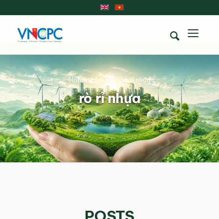
Home
/
Tin tức
/
rò rỉ nhựa
rò rỉ nhựa
POSTS