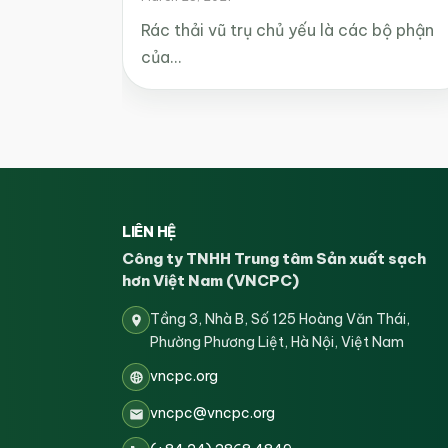
Rác thải vũ trụ chủ yếu là các bộ phận
của…
LIÊN HỆ
Công ty TNHH Trung tâm Sản xuất sạch
hơn Việt Nam (VNCPC)
Tầng 3, Nhà B, Số 125 Hoàng Văn Thái,
Phường Phương Liệt, Hà Nội, Việt Nam
vncpc.org
vncpc@vncpc.org