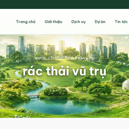
Trang chủ
Giới thiệu
Dịch vụ
Dự án
Tin tức
Home
/
Tin tức
/
rác thải vũ trụ
rác thải vũ trụ