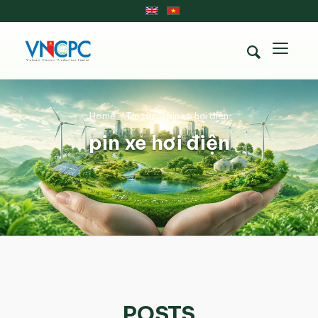
Home
/
Tin tức
/
pin xe hơi điện
pin xe hơi điện
POSTS