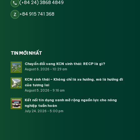
(+84 24) 3868 4849
+84 915 741 368
Z
TIN MỚI NHẤT
Chuyển đổi sang KCN sinh thái: RECP là gì?
August 6, 2026 - 10:29 am
KCN sinh thái – Không chỉ là xu hướng, mà là hướng đi
của tương lai
August 5, 2026 - 9:16 am
Kết nối tín dụng xanh mở rộng nguồn lực cho nông
nghiệp tuần hoàn
July 24, 2026 - 5:00 pm