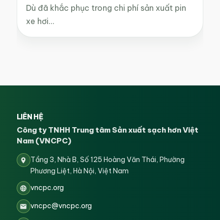
Dù đã khắc phục trong chi phí sản xuất pin
xe hơi…
LIÊN HỆ
Công ty TNHH Trung tâm Sản xuất sạch hơn Việt
Nam (VNCPC)
Tầng 3, Nhà B, Số 125 Hoàng Văn Thái, Phường
Phương Liệt, Hà Nội, Việt Nam
vncpc.org
vncpc@vncpc.org