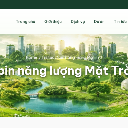
Trang chủ
Giới thiệu
Dịch vụ
Dự án
Tin tức
Home
/
Tin tức
/
pin năng lượng Mặt Trờ
pin năng lượng Mặt Tr