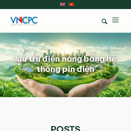
Home
/
Tin tức
/
lưu trữ điện năng bằng hệ thống pin điện
lưu trữ điện năng bằng hệ
thống pin điện
POSTS