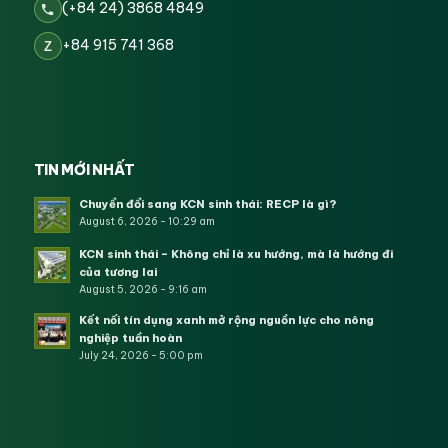
(+84 24) 3868 4849
+84 915 741 368
Z
TIN MỚI NHẤT
Chuyển đổi sang KCN sinh thái: RECP là gì?
August 6, 2026 - 10:29 am
KCN sinh thái – Không chỉ là xu hướng, mà là hướng đi
của tương lai
August 5, 2026 - 9:16 am
Kết nối tín dụng xanh mở rộng nguồn lực cho nông
nghiệp tuần hoàn
July 24, 2026 - 5:00 pm