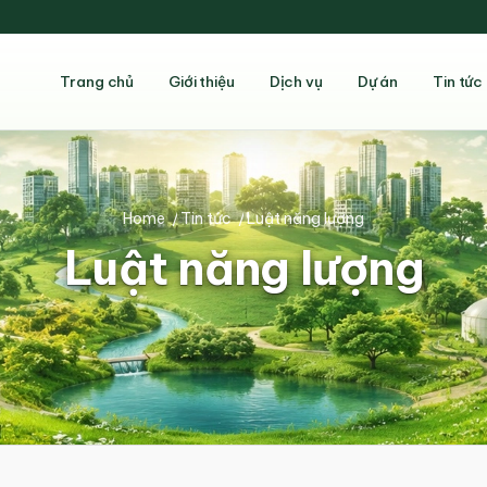
Trang chủ
Giới thiệu
Dịch vụ
Dự án
Tin tức
Home
/
Tin tức
/
Luật năng lượng
Luật năng lượng