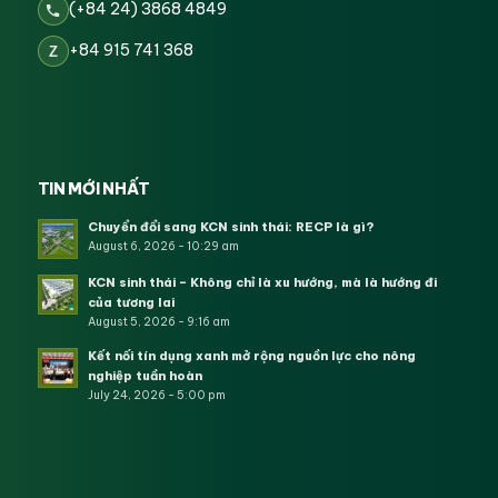
(+84 24) 3868 4849
+84 915 741 368
Z
TIN MỚI NHẤT
Chuyển đổi sang KCN sinh thái: RECP là gì?
August 6, 2026 - 10:29 am
KCN sinh thái – Không chỉ là xu hướng, mà là hướng đi
của tương lai
August 5, 2026 - 9:16 am
Kết nối tín dụng xanh mở rộng nguồn lực cho nông
nghiệp tuần hoàn
July 24, 2026 - 5:00 pm