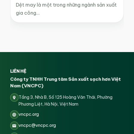
Dệt may là một trong những ngành sản xuất
gia công…
LIÊN HỆ
Công ty TNHH Trung tâm Sản xuất sạch hơn Việt
Nam (VNCPC)
Tầng 3, Nhà B, Số 125 Hoàng Văn Thái, Phường
Phương Liệt, Hà Nội, Việt Nam
vncpc.org
vncpc@vncpc.org