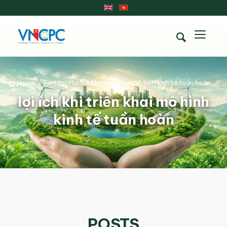
Home
/
Tin tức
/
lợi ích khi triển khai mô hình kinh tế tuần hoàn
lợi ích khi triển khai mô hình
kinh tế tuần hoàn
POSTS