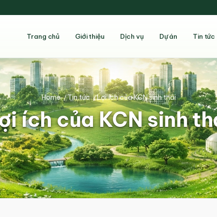
Trang chủ
Giới thiệu
Dịch vụ
Dự án
Tin tức
Home
/
Tin tức
/
Lợi ích của KCN sinh thái
ợi ích của KCN sinh th