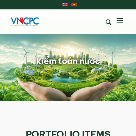
Home
/
Dự án
/
kiểm toán nước
kiểm toán nước
PORTFOLIO ITEMS