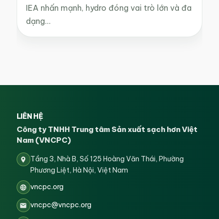
IEA nhấn mạnh, hydro đóng vai trò lớn và đa
dạng…
LIÊN HỆ
Công ty TNHH Trung tâm Sản xuất sạch hơn Việt
Nam (VNCPC)
Tầng 3, Nhà B, Số 125 Hoàng Văn Thái, Phường
Phương Liệt, Hà Nội, Việt Nam
vncpc.org
vncpc@vncpc.org