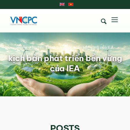
Home
/
Tin tức
/
kịch bản phát triển bền vững của IEA
kịch bản phát triển bền vững
của IEA
POSTS