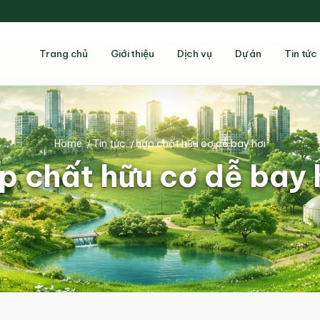
Trang chủ
Giới thiệu
Dịch vụ
Dự án
Tin tức
Home
/
Tin tức
/
hợp chất hữu cơ dễ bay hơi
p chất hữu cơ dễ bay 