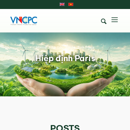
Home
/
Tin tức
/
Hiệp định Paris
Hiệp định Paris
POSTS