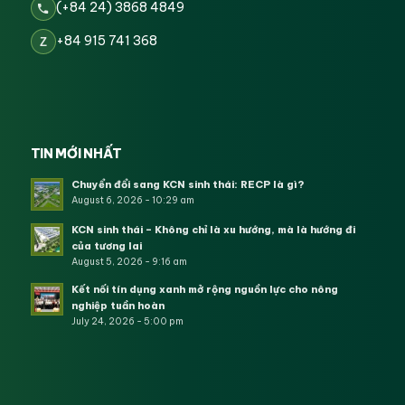
(+84 24) 3868 4849
+84 915 741 368
Z
TIN MỚI NHẤT
Chuyển đổi sang KCN sinh thái: RECP là gì?
August 6, 2026 - 10:29 am
KCN sinh thái – Không chỉ là xu hướng, mà là hướng đi
của tương lai
August 5, 2026 - 9:16 am
Kết nối tín dụng xanh mở rộng nguồn lực cho nông
nghiệp tuần hoàn
July 24, 2026 - 5:00 pm