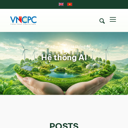
Home
/
Tin tức
/
Hệ thống AI
Hệ thống AI
POSTS