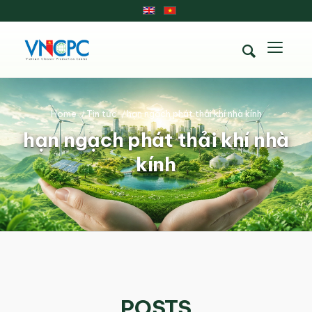
Home
/
Tin tức
/
hạn ngạch phát thải khí nhà kính
hạn ngạch phát thải khí nhà
kính
POSTS