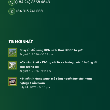
(+84 24) 3868 4849
+84 915 741 368
Z
TIN MỚI NHẤT
Chuyển đổi sang KCN sinh thái: RECP là gì?
August 6, 2026 - 10:29 am
KCN sinh thái – Không chỉ là xu hướng, mà là hướng đi
của tương lai
August 5, 2026 - 9:16 am
Kết nối tín dụng xanh mở rộng nguồn lực cho nông
nghiệp tuần hoàn
July 24, 2026 - 5:00 pm