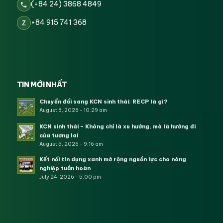
(+84 24) 3868 4849
+84 915 741 368
Z
TIN MỚI NHẤT
Chuyển đổi sang KCN sinh thái: RECP là gì?
August 6, 2026 - 10:29 am
KCN sinh thái – Không chỉ là xu hướng, mà là hướng đi
của tương lai
August 5, 2026 - 9:16 am
Kết nối tín dụng xanh mở rộng nguồn lực cho nông
nghiệp tuần hoàn
July 24, 2026 - 5:00 pm