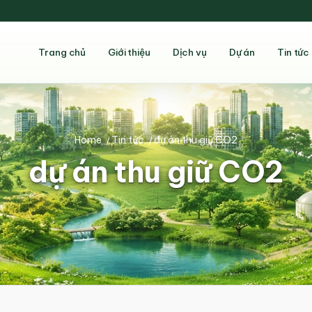
Trang chủ
Giới thiệu
Dịch vụ
Dự án
Tin tức
Home
/
Tin tức
/
dự án thu giữ CO2
dự án thu giữ CO2