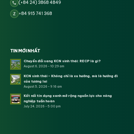
(+84 24) 3868 4849
+84 915 741 368
Z
TIN MỚI NHẤT
Chuyển đổi sang KCN sinh thái: RECP là gì?
August 6, 2026 - 10:29 am
KCN sinh thái – Không chỉ là xu hướng, mà là hướng đi
của tương lai
August 5, 2026 - 9:16 am
Kết nối tín dụng xanh mở rộng nguồn lực cho nông
nghiệp tuần hoàn
July 24, 2026 - 5:00 pm