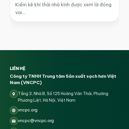
Kiểm kê khí thải nhà kính được xem là đóng
vai…
LIÊN HỆ
Công ty TNHH Trung tâm Sản xuất sạch hơn Việt
Nam (VNCPC)
Tầng 3, Nhà B, Số 125 Hoàng Văn Thái, Phường
Phương Liệt, Hà Nội, Việt Nam
vncpc.org
vncpc@vncpc.org