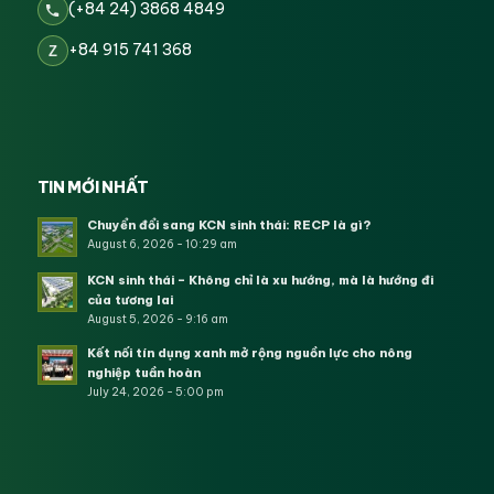
(+84 24) 3868 4849
+84 915 741 368
Z
TIN MỚI NHẤT
Chuyển đổi sang KCN sinh thái: RECP là gì?
August 6, 2026 - 10:29 am
KCN sinh thái – Không chỉ là xu hướng, mà là hướng đi
của tương lai
August 5, 2026 - 9:16 am
Kết nối tín dụng xanh mở rộng nguồn lực cho nông
nghiệp tuần hoàn
July 24, 2026 - 5:00 pm