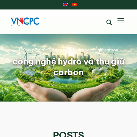
Home
/
Tin tức
/
công nghệ hydro và thu giữ carbon
công nghệ hydro và thu giữ
carbon
POSTS