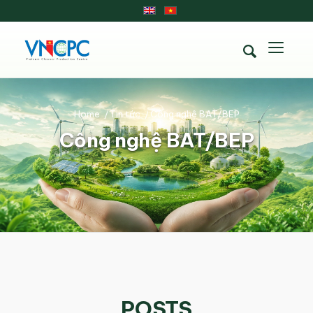
Home
/
Tin tức
/
Công nghệ BAT/BEP
Công nghệ BAT/BEP
POSTS